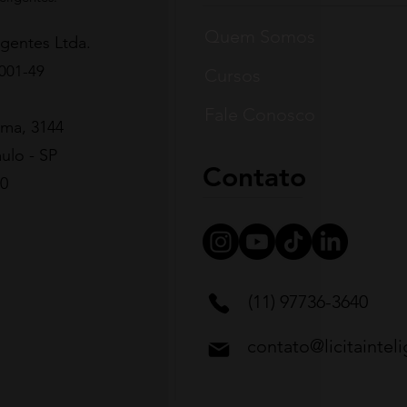
Quem Somos
gentes Ltda.
001-49
Cursos
Fale Conosco
ima, 3144
ulo - SP
Contato
0
(11) 97736-3640
contato@licitaintel