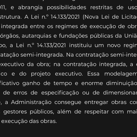
11, e abrangia possibilidades restritas de 
utura. A Lei n.º 14.133/2021 (Nova Lei de Licit
 integrada entre os regimes de execução de obr
 órgãos, autarquias e fundações públicas da União
, a Lei n.º 14.133/2021 instituiu um novo re
ratação semi-integrada. Na contratação semi-int
executivo da obra; na contratação integrada, a
ico e do projeto executivo. Essa modelagem 
ificativo ganho de tempo e enorme diminuição
es de erros de especificação ou de dimension
e, a Administração consegue entregar obras c
 gestores públicos, além de respeitar com ma
 execução das obras.