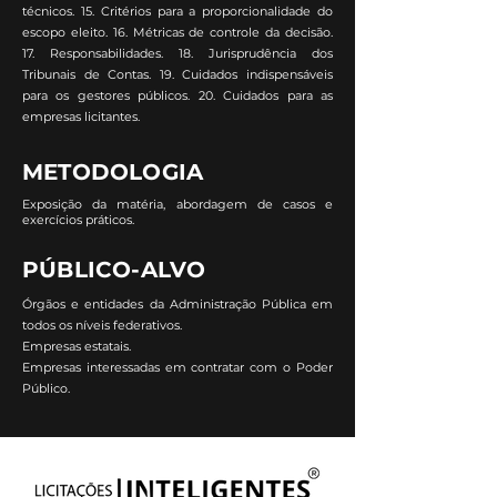
técnicos. 15. Critérios para a proporcionalidade do
escopo eleito. 16. Métricas de controle da decisão.
17. Responsabilidades. 18. Jurisprudência dos
Tribunais de Contas. 19. Cuidados indispensáveis
para os gestores públicos. 20. Cuidados para as
empresas licitantes.
METODOLOGIA
Exposição da matéria, abordagem de casos e
exercícios práticos.
PÚBLICO-ALVO
Órgãos e entidades da Administração Pública em
todos os níveis federativos.
Empresas estatais.
Empresas interessadas em contratar com o Poder
Público.