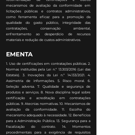
mecanismos de avaliação da conformidade em
licitações públicas e contratos administrativos,
como ferramenta eficaz para a promoção da
qualidade do gasto público, integridade das
contratações, conservação ambiental,
enfrentamento ao desperdício de recursos
materiais e redução de custos administrativos.
EMENTA
1. Uso de certificações em contratações públicas. 2.
Normas instituídas pela Lei n.º 13.303/2016 (Lei das
Estatais). 3. Inovações da Lei n.º 14.133/2021. 4.
Assimetria de informações. 5. Risco moral. 6.
Seleção adversa. 7. Qualidade e segurança de
produtos e serviços. 8. Nova disciplina legal sobre
certificação e acreditação em contratações
públicas. 9. Atecnias normativas. 10. Mecanismos de
avaliação da conformidade. 11. Escolha do
mecanismo adequado à necessidade. 12. Benefícios
para a Administração Pública. 13. Segurança para a
fiscalização do contrato. 14. Momentos
procedimentais para a exigência de requisitos